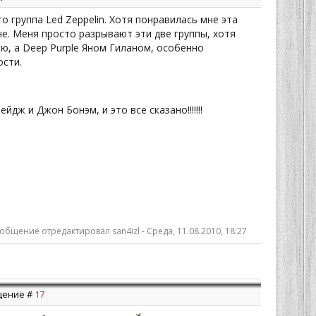
о группа Led Zeppelin. Хотя понравилась мне эта
че. Меня просто разрывают эти две группы, хотя
ью, а Deep Purple Яном Гиланом, особенно
ости.
йдж и Джон Бонэм, и это все сказано!!!!!!!
общение отредактировал
san4izl
-
Среда, 11.08.2010, 18:27
бщение #
17