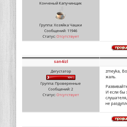
Конченый Капучинщик
Группа: Хозяйка Чашки
Сообщений:
11946
Статус:
Отсутствует
san4izl
zmeyka, Во
Дегустатор
жаль.
Группа: Проверенные
Развивайте
Сообщений:
2
И если бы 
Статус:
Отсутствует
слушателя,
не раздупл