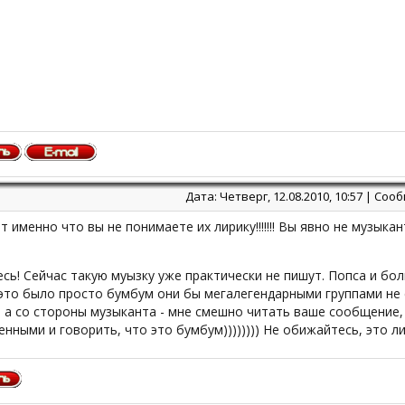
Дата: Четверг, 12.08.2010, 10:57 | Со
т именно что вы не понимаете их лирику!!!!!!! Вы явно не музыкан
сь! Сейчас такую муызку уже практически не пишут. Попса и бол
это было просто бумбум они бы мегалегендарными группами не с
 а со стороны музыканта - мне смешно читать ваше сообщение,
енными и говорить, что это бумбум)))))))) Не обижайтесь, это л