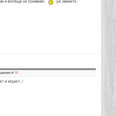
бум я вообще не понимаю.
уж звините
общение #
18
 и играет...!