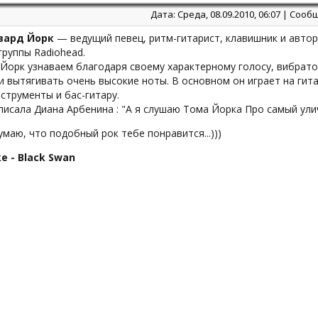
Дата: Среда, 08.09.2010, 06:07 | Соо
вард Йорк
— ведущий певец, ритм-гитарист, клавишник и автор
группы Radiohead.
 Йорк узнаваем благодаря своему характерному голосу, вибрат
и вытягивать очень высокие ноты. В основном он играет на ги
струменты и бас-гитару.
писала Диана Арбенина : "А я слушаю Тома Йорка Про самый улич
думаю, что подобный рок тебе понравится...)))
e - Black Swan