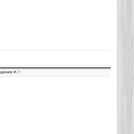
общение #
21