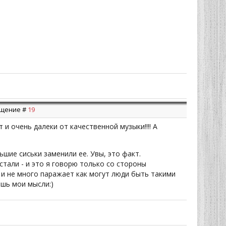
общение #
19
т и очень далеки от качественной музыки!!!! А
ьшие сиськи заменили ее. Увы, это факт.
тали - и это я говорю только со стороны
 и не много паражает как могут люди быть такими
ишь мои мысли:)