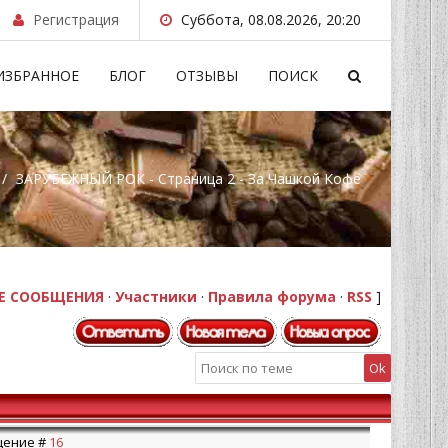
Регистрация
Суббота, 08.08.2026, 20:20
ИЗБРАННОЕ
БЛОГ
ОТЗЫВЫ
ПОИСК
/
ЗАРУБЕЖНЫЙ РОК - Страница 2 - За Чашкой Кофе
Е СООБЩЕНИЯ
·
Участники
·
Правила форума
·
RSS
]
бщение #
16