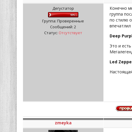
Конечно мн
Дегустатор
группа пос
по стилю о
Группа: Проверенные
впечатлил 
Сообщений:
2
Статус:
Отсутствует
Deep Purpl
Это и есть
Мегалегенд
Led Zeppel
Настоящая му
zmeyka