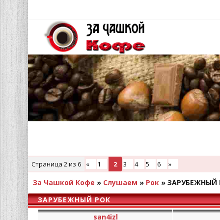
Страница
2
из
6
«
1
2
3
4
5
6
»
За Чашкой Кофе
»
Слушаем
»
Рок
»
ЗАРУБЕЖНЫЙ 
ЗАРУБЕЖНЫЙ РОК
san4izl