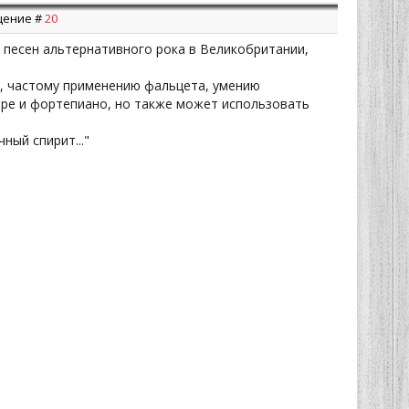
бщение #
20
 песен альтернативного рока в Великобритании,
о, частому применению фальцета, умению
таре и фортепиано, но также может использовать
ный спирит..."