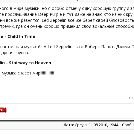
ого в мире музыки, но я особо отмечу одну хорошую группу и эт
ле прослушивание Deep Purple и тут даже не знаю кто из них кру
ни все же разнятся. Led Zeppelin все же берет своей блюзовост
трэчик, где он очень хорошо применил свои вокальные способн
e - Child In Time
 настоящая музыка!!!! А Led Zeppelin - это Роберт Плант, Джими Пе
арная группа.
in - Stairway to Heaven
зыка спасет мир!!!!!!!!!!!!!!!
Со
Дата: Среда, 11.08.2010, 19:44 | Соо