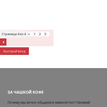
Страница
4
из
4
«
1
2
3
4
ЗА ЧАШКОЙ КОФЕ
Почему мы вечно общаемся мимолётно? Наливай