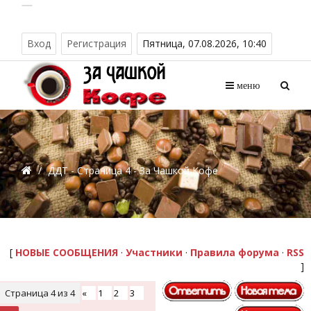
Вход
Регистрация
Пятница, 07.08.2026, 10:40
меню
/
ДДТ - Страница 4 - За Чашкой Кофе
[
НОВЫЕ СООБЩЕНИЯ
·
Участники
·
Правила форума
·
RSS
]
Страница
4
из
4
«
1
2
3