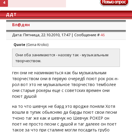
4
ДДТ
Вл@дян
Дата: Пятница, 22.10.2010, 17:47 | Сообщение #
46
Quote
(
Gena-Kroko
)
Они оба занимаются - назову так - музыкальным
творчеством.
ген они не назинмаються как бы музыкальным
творчеством они в первую очередб поют рок рок-н-
рол вот это не музыкальное творчество темболее
они старые рокеры еще с советских времен они
поют душой
на то что шевчук не бард это вродже поняли Хотя
вошли в тупик обьясняю да барды поют свои песни
тчоно таг же как и шевчук но Шевчук РОКЕР он
поет не просто песни с душой и таг далеее он поет
такое за что при сталине могли посадить грубо