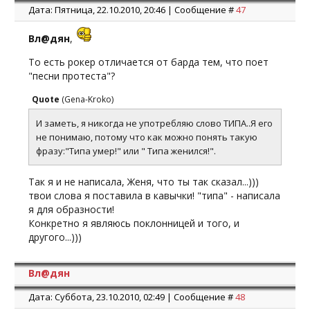
Дата: Пятница, 22.10.2010, 20:46 | Сообщение #
47
Вл@дян
,
То есть рокер отличается от барда тем, что поет
"песни протеста"?
Quote
(
Gena-Kroko
)
И заметь, я никогда не употребляю слово ТИПА..Я его
не понимаю, потому что как можно понять такую
фразу:"Типа умер!" или " Типа женился!".
Так я и не написала, Женя, что ты так сказал...)))
твои слова я поставила в кавычки! "типа" - написала
я для образности!
Конкретно я являюсь поклонницей и того, и
другого...)))
Вл@дян
Дата: Суббота, 23.10.2010, 02:49 | Сообщение #
48