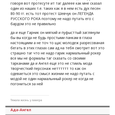
говоря вот протесуте ит таг далеее как мне сказал
один из наших т.е. таких как я в нем есть дух песен
80-90 гг. есть тот протест Шевчук он ЛЕГЕНДА
РУССКОГО РОКА поэтому не надо путать его с
бардом это не правильно
да и еще Гарник он мягкий и пуфысттый заглянули
бы вы когда не будь простыми панкам в глаза
настоящиим а не точ то щас молодеж разресованая
бегать в этих глазах сам ад на тебя смотрит вот это
страшно таг что не надо гарик нармальнный рокер
все мы не формалы таг сказать со своими
тарканами да и Ангел еще это не стииль мода
творчесткий персонаж нетттттт то как он
одеваеться это смысл жизнии не надо путать с
модой не один нармальнный рокер не когда не
погониться за ней
Тяжала жизнь у ламера
Ада-Ангел