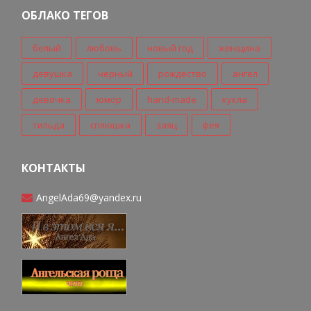
ОБЛАКО ТЕГОВ
белый
любовь
новый год
женщина
девушка
черный
рождество
ангел
девочка
юмор
hand-made
кукла
тильда
сплюшка
заяц
фея
КОНТАКТЫ
AngelAda69@yandex.ru