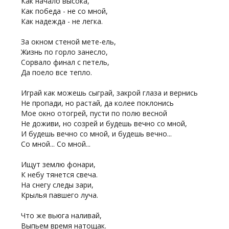
Как начало высока,
Как победа - не со мной,
Как надежда - не легка.
За окном стеной мете-ель,
Жизнь по горло занесло,
Сорвало финал с петель,
Да поело все тепло.
Играй как можешь сыграй, закрой глаза и вернись
Не пропади, но растай, да колее поклонись
Мое окно отогрей, пусти по полю весной
Не доживи, но созрей и будешь вечно со мной,
И будешь вечно со мной, и будешь вечно...
Со мной... Со мной...
Ищут землю фонари,
К небу тянется свеча.
На снегу следы зари,
Крылья павшего луча.
Что же вьюга наливай,
Выпьем время натощак.