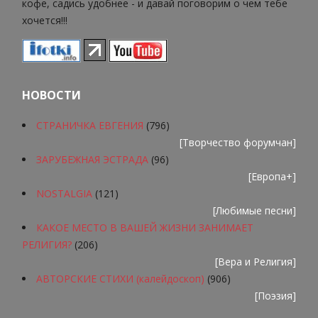
кофе, садись удобнее - и давай поговорим о чем тебе
хочется!!!
НОВОСТИ
СТРАНИЧКА ЕВГЕНИЯ
(796)
[
Творчество форумчан
]
ЗАРУБЕЖНАЯ ЭСТРАДА
(96)
[
Европа+
]
NOSTALGIA
(121)
[
Любимые песни
]
КАКОЕ МЕСТО В ВАШЕЙ ЖИЗНИ ЗАНИМАЕТ
РЕЛИГИЯ?
(206)
[
Вера и Религия
]
АВТОРСКИЕ СТИХИ (калейдоскоп)
(906)
[
Поэзия
]