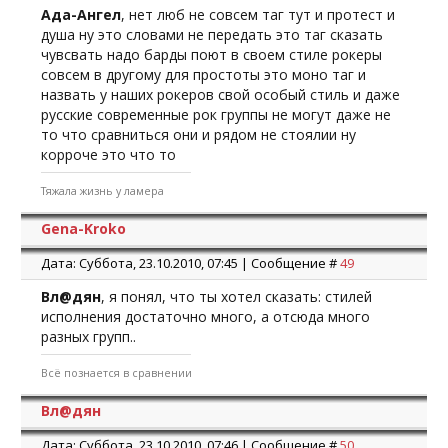
Ада-Ангел
, нет люб не совсем таг тут и протест и
душа ну это словами не передать это таг сказать
чувсвать надо барды поют в своем стиле рокеры
совсем в другому для простоты это моно таг и
назвать у наших рокеров свой особый стиль и даже
русские современные рок группы не могут даже не
то что сравниться они и рядом не стоялии ну
корроче это что то
Тяжала жизнь у ламера
Gena-Kroko
Дата: Суббота, 23.10.2010, 07:45 | Сообщение #
49
Вл@дян
, я понял, что ты хотел сказать: стилей
исполнения достаточно много, а отсюда много
разных групп..
Всё познается в сравнении
Вл@дян
Дата: Суббота, 23.10.2010, 07:46 | Сообщение #
50