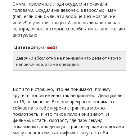
Эммм... приличные люди осудили и покачали
головами. Осудили не девочек, а взрослых - мам
(пап, если они были, эти вообще без мозгов, не
иначе!) и учителя танцев. А ..вно выливали как раз
непорядочные, которые способны лить ..вно только
виртуально.
Цитата
zmeyka
(
)
девочки абсолютно не понимали что делают что-то
неприличное, это же очевидно.
Вот это и страшно, что не понимают, почему
крутить попой именно так неприлично. Девицам лет
по 15, не меньше. Все они прекрасно понимают -
сейчас на ютюбе и уроки стриптиза можно
посмотреть, и что такое пилон они знают. И
фильмы, кстати, смотрят, где пару секунд
показывают, как девицы-стриптизершами волосами
машут перед тем, как лифчик стянуть с себя.