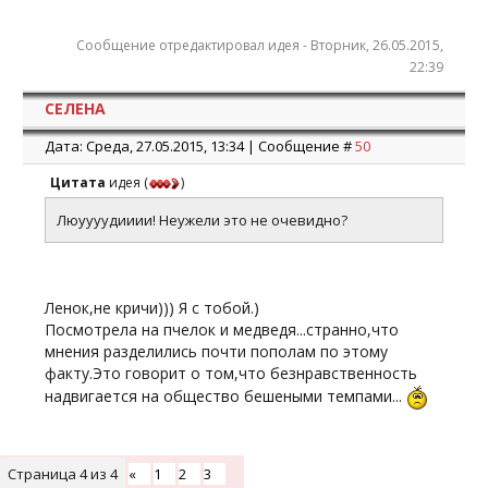
Сообщение отредактировал
идея
-
Вторник, 26.05.2015,
22:39
СЕЛЕНА
Дата: Среда, 27.05.2015, 13:34 | Сообщение #
50
Цитата
идея
(
)
Люуууудииии! Неужели это не очевидно?
Ленок,не кричи))) Я с тобой.)
Посмотрела на пчелок и медведя...странно,что
мнения разделились почти пополам по этому
факту.Это говорит о том,что безнравственность
надвигается на общество бешеными темпами...
Страница
4
из
4
«
1
2
3