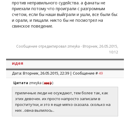
против неправильного судейства. а фанаты не
приехали потому что проиграли с разгромным
счетом, если бы наши выйграли и ушли, все были бы:
и орали, и пищали. никто бы не посмотрел на
свинское поведение.
Сообщение отредактировал
zmeyka
-
Вторник, 26.05.2015,
10:12
идея
Дата: Вторник, 26.05.2015, 22:39 | Сообщение #
49
Цитата
zmeyka
(
)
приличные люди не осуждают, тем более так, как
этих девочек. их просто напросто записали в
проститутки, и это я еще мягко сказала. сколько на
них ..овна вылилось..