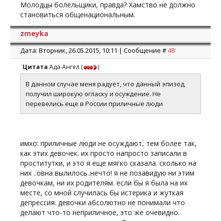
Молодцы болельщики, правда? Хамство не должно
становиться общенациональным.
zmeyka
Дата: Вторник, 26.05.2015, 10:11 | Сообщение #
48
Цитата
Ада-Ангел
(
)
В данном случае меня радует, что данный эпизод
получил широкую огласку и осуждение. Не
перевелись еще в России приличные люди
имхо: приличные люди не осуждают, тем более так,
как этих девочек. их просто напросто записали в
проститутки, и это я еще мягко сказала. сколько на
них ..овна вылилось..нечто! я не позавидую ни этим
девочкам, ни их родителям. если бы я была на их
месте, со мной случилась бы истерика и жуткая
депрессия. девочки абсолютно не понимали что
делают что-то неприличное, это же очевидно.