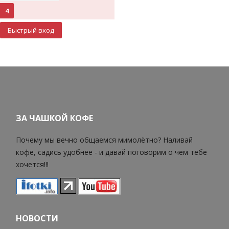
4
ЗА ЧАШКОЙ КОФЕ
Почему мы вечно общаемся мимолётно? Наливай
кофе, садись удобнее - и давай поговорим о чем тебе
хочется!!!
НОВОСТИ