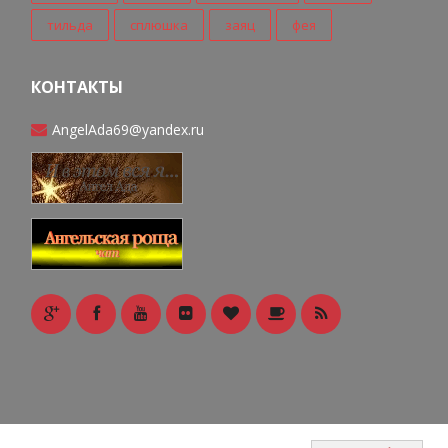
тильда
сплюшка
заяц
фея
КОНТАКТЫ
AngelAda69@yandex.ru