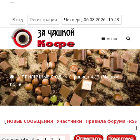
Вход
Регистрация
Четверг, 06.08.2026, 15:43
меню
/
ПРИЛИЧНЫЕ ЛЮДИ - Страница 4 - За Чашкой
Кофе
[
НОВЫЕ СООБЩЕНИЯ
·
Участники
·
Правила форума
·
RSS
]
Страница
4
из
4
«
1
2
3