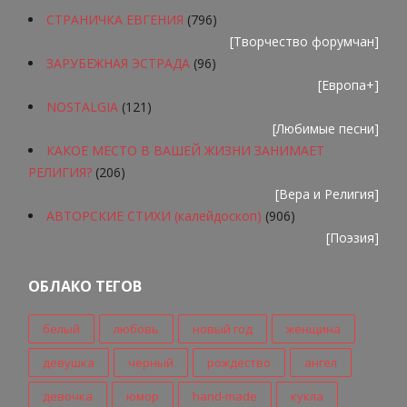
СТРАНИЧКА ЕВГЕНИЯ
(796)
[
Творчество форумчан
]
ЗАРУБЕЖНАЯ ЭСТРАДА
(96)
[
Европа+
]
NOSTALGIA
(121)
[
Любимые песни
]
КАКОЕ МЕСТО В ВАШЕЙ ЖИЗНИ ЗАНИМАЕТ
РЕЛИГИЯ?
(206)
[
Вера и Религия
]
АВТОРСКИЕ СТИХИ (калейдоскоп)
(906)
[
Поэзия
]
ОБЛАКО ТЕГОВ
белый
любовь
новый год
женщина
девушка
черный
рождество
ангел
девочка
юмор
hand-made
кукла