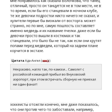
мне понравилось как сказала Волочкова, что танец
отличный, просто он танцуется не в том месте, не в
то время, если бы его станцевали в ночном клубе,
те же девочки подростки никто ничего не сказал, и
хулители первые бы визжали от восторга. может
странно, но по мне, самую пошлость составляет
именно медведь и их название пчелки. даже если бы
девочки просто вышли в костюмах и так
станцевали, это было бы не так, как если они крутят
попами перед медведем, который на заднем плане
корчится в экстазе.
Цитата
Ада-Ангел
(
)
Некрасиво, нагло так, по-хамски... Самолет с
российской командой прибыл во Внуковский
аэропорт, при этом встречать сборную не приехал
ни один фанат!
хоккеисты отожгли конечно, мне даже показалось,
что они против чего-то забоставали, например,