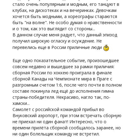
стало очень популярным и модным, его танцуют в
клубах, на дискотеках и на вечеринках. Девочкам
хочется быть модными, а хореографы стараются
быть "на волне". Не особо думая о нравственности
и о том, как это выглядит со стороны...
В данном случае меня радует, что данный эпизод
получил широкую огласку и осуждение. Не
перевелись еще в России приличные люди
Еще одно показательное событие, произошедшее
совсем недавно и вышедшее за рамки приличия:
сборная России по хоккею проиграла в финале
сборной Канады на Чемпионате мира в Праге с
разгромным счетом 1:6, после чего почти в полном
составе покинула лед ещё до исполнения гимна
страны-победителя. Некрасиво, нагло так, по-
хамски...
Самолет с российской командой прибыл во
Внуковский аэропорт, при этом встречать сборную
не приехал ни один фанат! Интересно, что о
времени прилёта сборной сообщалось заранее, но
ни один болельщик команду не встретил.