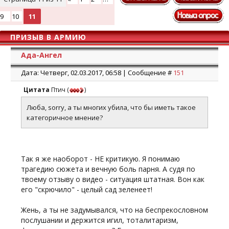
9
10
11
ПРИЗЫВ В АРМИЮ
Ада-Ангел
Дата: Четверг, 02.03.2017, 06:58 | Сообщение #
151
Цитата
Птич
(
)
Люба, sorry, а ты многих убила, что бы иметь такое
категоричное мнение?
Так я же наоборот - НЕ критикую. Я понимаю
трагедию сюжета и вечную боль парня. А судя по
твоему отзыву о видео - ситуация штатная. Вон как
его "скрючило" - целый сад зеленеет!
Жень, а ты не задумывался, что на беспрекословном
послушании и держится игил, тоталитаризм,