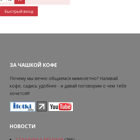
ЗА ЧАШКОЙ КОФЕ
Почему мы вечно общаемся мимолётно? Наливай
кофе, садись удобнее - и давай поговорим о чем тебе
хочется!!!
НОВОСТИ
СТРАНИЧКА ЕВГЕНИЯ
(796)