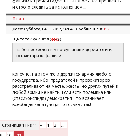
фашизм и прочая гадость? Главное - все прописать
и строго следить за исполнением....
Птич
Дата: Суббота, 04.03.2017, 16:04 | Сообщение #
152
Цитата
Ада-Ангел
(
)
на беспрекословном послушании и держится игил,
тоталитаризм, фашизм
конечно, на этом же и держится армия любого
государства, ибо, предателей и провокаторов
расстреливают на месте, жесть, но других путей в
любой армии не найти. Если есть полемика или
(спасихойспидя) демократия - то возникает
всеобщая капитуляция...это, увы, так!
Страница
11
из
11
«
1
2
…
9
10
11