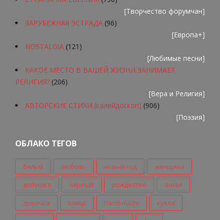
[
Творчество форумчан
]
ЗАРУБЕЖНАЯ ЭСТРАДА
(96)
[
Европа+
]
NOSTALGIA
(121)
[
Любимые песни
]
КАКОЕ МЕСТО В ВАШЕЙ ЖИЗНИ ЗАНИМАЕТ
РЕЛИГИЯ?
(206)
[
Вера и Религия
]
АВТОРСКИЕ СТИХИ (калейдоскоп)
(906)
[
Поэзия
]
ОБЛАКО ТЕГОВ
белый
любовь
новый год
женщина
девушка
черный
рождество
ангел
девочка
юмор
hand-made
кукла