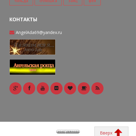
тильда
сплюшка
заяц
фея
КОНТАКТЫ
AngelAda69@yandex.ru
Вверх