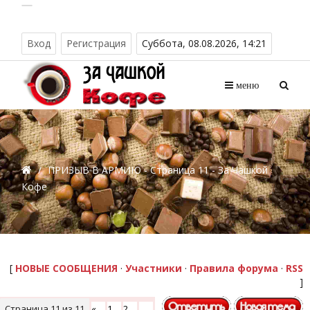
Вход
Регистрация
Суббота, 08.08.2026, 14:21
меню
/
ПРИЗЫВ В АРМИЮ - Страница 11 - За Чашкой
Кофе
[
НОВЫЕ СООБЩЕНИЯ
·
Участники
·
Правила форума
·
RSS
]
Страница
11
из
11
«
1
2
…