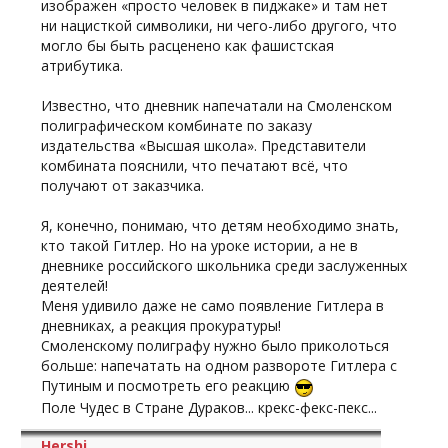
изображен «просто человек в пиджаке» и там нет
ни нацисткой символики, ни чего-либо другого, что
могло бы быть расценено как фашистская
атрибутика.
Известно, что дневник напечатали на Смоленском
полиграфическом комбинате по заказу
издательства «Высшая школа». Представители
комбината пояснили, что печатают всё, что
получают от заказчика.
Я, конечно, понимаю, что детям необходимо знать,
кто такой Гитлер. Но на уроке истории, а не в
дневнике российского школьника среди заслуженных
деятелей!
Меня удивило даже не само появление Гитлера в
дневниках, а реакция прокуратуры!
Смоленскому полиграфу нужно было приколоться
больше: напечатать на одном развороте Гитлера с
Путиным и посмотреть его реакцию
Поле Чудес в Стране Дураков... крекс-фекс-пекс...
Hershi