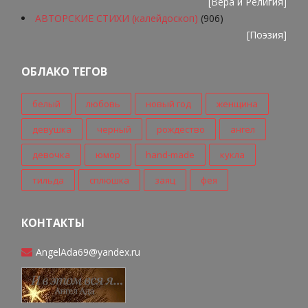
[
Вера и Религия
]
АВТОРСКИЕ СТИХИ (калейдоскоп)
(906)
[
Поэзия
]
ОБЛАКО ТЕГОВ
белый
любовь
новый год
женщина
девушка
черный
рождество
ангел
девочка
юмор
hand-made
кукла
тильда
сплюшка
заяц
фея
КОНТАКТЫ
AngelAda69@yandex.ru