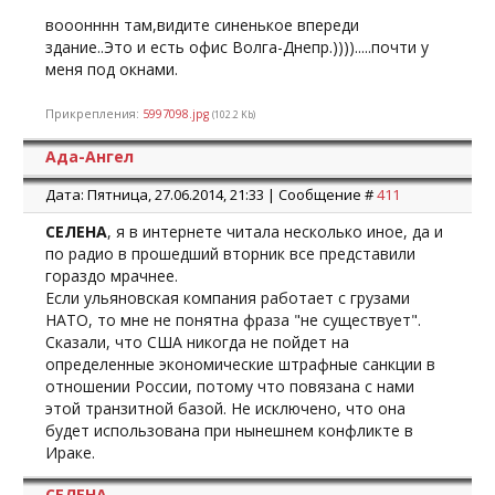
вооонннн там,видите синенькое впереди
здание..Это и есть офис Волга-Днепр.)))).....почти у
меня под окнами.
Прикрепления:
5997098.jpg
(102.2 Kb)
Ада-Ангел
Дата: Пятница, 27.06.2014, 21:33 | Сообщение #
411
СЕЛЕНА
, я в интернете читала несколько иное, да и
по радио в прошедший вторник все представили
гораздо мрачнее.
Если ульяновская компания работает с грузами
НАТО, то мне не понятна фраза "не существует".
Сказали, что США никогда не пойдет на
определенные экономические штрафные санкции в
отношении России, потому что повязана с нами
этой транзитной базой. Не исключено, что она
будет использована при нынешнем конфликте в
Ираке.
СЕЛЕНА