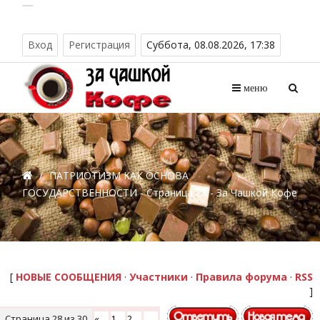
Вход
Регистрация
Суббота, 08.08.2026, 17:38
меню
/
ПАТРИОТИЗМ КАК ОСНОВА
ГОСУДАРСТВЕННОСТИ - Страница 28 - За Чашкой Кофе
[
НОВЫЕ СООБЩЕНИЯ
·
Участники
·
Правила форума
·
RSS
]
Страница
28
из
30
«
1
2
…