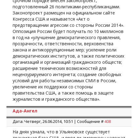
срочном порядке внесен законопроект,
подготовленный 26 политиками-республиканцами.
Законопроект размещен на официальном сайте
Конгресса США и называется «Акт о
предотвращении агрессии со стороны России 2014».
Оппозиция России будет получать по 10 миллионов
в год на «улучшение демократического правления,
прозрачности, ответственности, верховенства
закона и антикоррупционные мер; усиление роли
демократических институтов, а также политических
организаций и организаций гражданского обществ;
расширение технических возможностей для
нецензурируемого интернета; создание свободных
условий для работы независимых СМИ в России,
увеличение их поддержки со стороны
правительства США, а также помощь в защите
журналистов и гражданского общества».
Ада-Ангел
Дата: Четверг, 26.06.2014, 10:51 | Сообщение #
408
На днях узнала, что в Ульяновске существует
транзитная база США, и вряд ли америкосы наложат