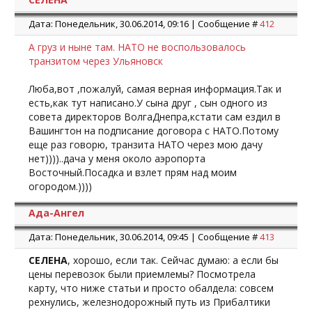
Дата: Понедельник, 30.06.2014, 09:16 | Сообщение #
412
А груз и ныне там. НАТО не воспользовалось
транзитом через Ульяновск
Люба,вот ,пожалуй, самая верная информация.Так и
есть,как тут написано.У сына друг , сын одного из
совета директоров ВолгаДнепра,кстати сам ездил в
Вашингтон на подписание договора с НАТО.Потому
еще раз говорю, транзита НАТО через мою дачу
нет))))..дача у меня около аэропорта
Восточный.Посадка и взлет прям над моим
огородом.))))
Ада-Ангел
Дата: Понедельник, 30.06.2014, 09:45 | Сообщение #
413
СЕЛЕНА
, хорошо, если так. Сейчас думаю: а если бы
цены перевозок были приемлемы? Посмотрела
карту, что ниже статьи и просто обалдела: совсем
рехнулись, железнодорожный путь из Прибалтики