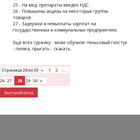
25 - На мед. препараты введен НДС.
26 - Повышены акцизы на некоторые группы
товаров.
27 - Задержки и невыплаты зарплат на
государственных и коммунальных предприятиях.
Ещё всех суржику - мове обучили: пеньковый галстук
- гиляка, прыгать - скакать.
Страница
28
из
30
«
1
2
…
26
27
28
29
30
»