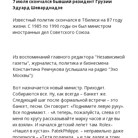
7 июля скончался бывший резидент Грузии
Эдуард Шеварднадзе
Известный политик скончался в Тбилиси на 87 году
жизни. С 1985 по 1990 годы он был министром
иностранных дел Советского Союза.
Из воспоминаний главного редактора "Независимой
газеты", журналиста, политика и бизнесмена
Константина Ремчукова (услышала на радио "Эхо
Москвы"):
Вот назначается новый министр. Приходит.
Собираются все. Ну, как всегда – банкет же.
Следующий шаг после формальной встречи – это
банкет, песни. Он говорит: «Поднимите левую руку».
Все поднимают. - «А теперь, пожалуйста, слева от
меня по кругу рассказывайте марку часов и где вы
их взяли». И начался детский лепет там. Rolex–
«Нашел в кустах». PatekPhilippe. – неправильно даже
произнося – «Тетя подарила…» и так далее и тому