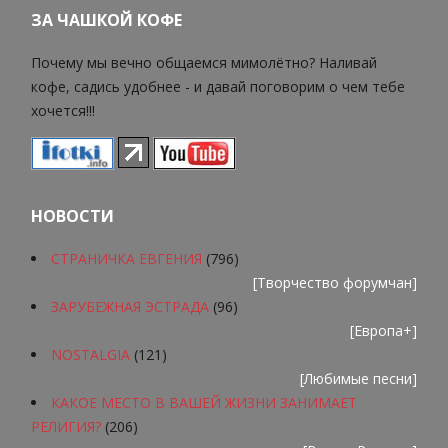
ЗА ЧАШКОЙ КОФЕ
Почему мы вечно общаемся мимолётно? Наливай
кофе, садись удобнее - и давай поговорим о чем тебе
хочется!!!
НОВОСТИ
СТРАНИЧКА ЕВГЕНИЯ
(796)
[
Творчество форумчан
]
ЗАРУБЕЖНАЯ ЭСТРАДА
(96)
[
Европа+
]
NOSTALGIA
(121)
[
Любимые песни
]
КАКОЕ МЕСТО В ВАШЕЙ ЖИЗНИ ЗАНИМАЕТ
РЕЛИГИЯ?
(206)