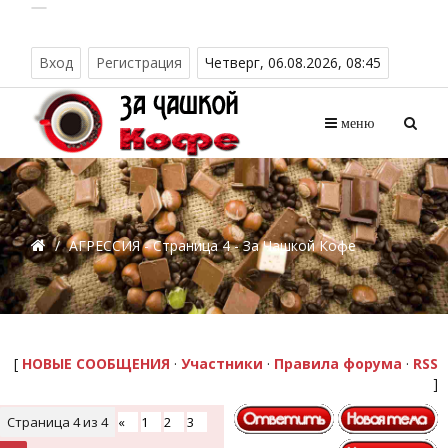
Вход
Регистрация
Четверг, 06.08.2026, 08:45
меню
/
АГРЕССИЯ - Страница 4 - За Чашкой Кофе
[
НОВЫЕ СООБЩЕНИЯ
·
Участники
·
Правила форума
·
RSS
]
Страница
4
из
4
«
1
2
3