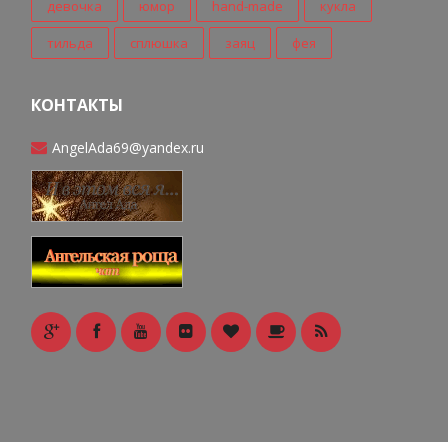
девочка
юмор
hand-made
кукла
тильда
сплюшка
заяц
фея
КОНТАКТЫ
AngelAda69@yandex.ru