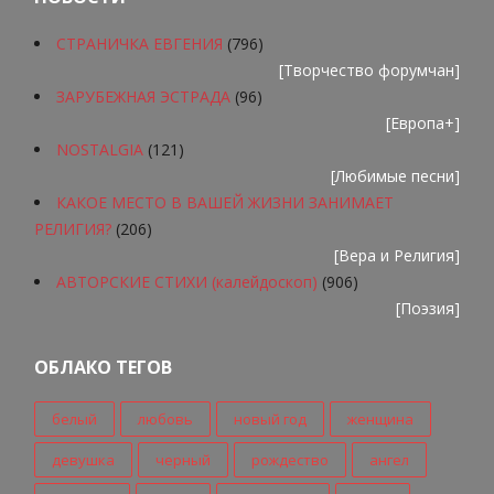
СТРАНИЧКА ЕВГЕНИЯ
(796)
[
Творчество форумчан
]
ЗАРУБЕЖНАЯ ЭСТРАДА
(96)
[
Европа+
]
NOSTALGIA
(121)
[
Любимые песни
]
КАКОЕ МЕСТО В ВАШЕЙ ЖИЗНИ ЗАНИМАЕТ
РЕЛИГИЯ?
(206)
[
Вера и Религия
]
АВТОРСКИЕ СТИХИ (калейдоскоп)
(906)
[
Поэзия
]
ОБЛАКО ТЕГОВ
белый
любовь
новый год
женщина
девушка
черный
рождество
ангел