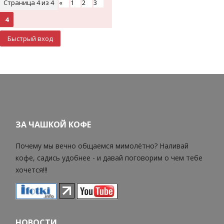
Страница
4
из
4
«
1
2
3
4
ЗА ЧАШКОЙ КОФЕ
Почему мы вечно общаемся мимолётно? Наливай
кофе, садись удобнее - и давай поговорим о чем тебе
хочется!!!
НОВОСТИ